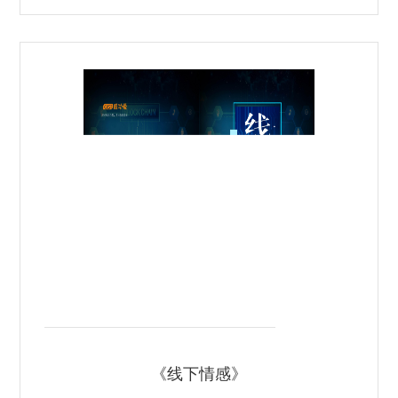
《线下情感》