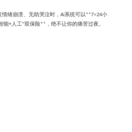
夜情绪崩溃、无助哭泣时，
系统可以
×
小
Ai
**7
24
“智能
人工”双保险
，绝不让你的痛苦过夜。
+
**