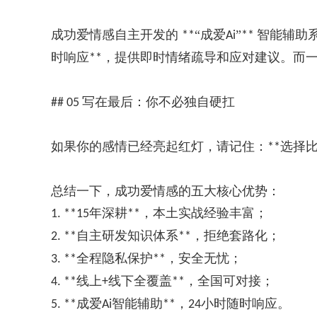
成功爱情感自主开发的
“成爱
”
智能辅助
**
Ai
**
时响应
，提供即时情绪疏导和应对建议。而
**
写在最后：你不必独自硬扛
## 05
如果你的感情已经亮起红灯，请记住：
选择
**
总结一下，成功爱情感的五大核心优势：
年深耕
，本土实战经验丰富；
1. **15
**
自主研发知识体系
，拒绝套路化；
2. **
**
全程隐私保护
，安全无忧；
3. **
**
线上
线下全覆盖
，全国可对接；
4. **
+
**
成爱
智能辅助
，
小时随时响应。
5. **
Ai
**
24