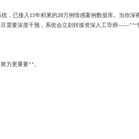
系统，已接入
年积累的
万例情感案例数据库。当你深
15
28
一旦需要深度干预，系统会立刻转接资深人工导师——
**
比努力更重要
。
**