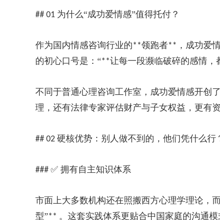
为什么“成功爱情感”值得托付？
## 01
作为国内情感咨询行业的
领跑者
，成功爱
**
**
的初心口号是：“
让每一段濒临破碎的感情，
**
不同于普通心理咨询工作室，成功爱情感开创
理，还有法律专家评估财产与子女权益，更有
硬核优势：别人做不到的，他们凭什么行
## 02
✅ 拥有自主知识体系
###
市面上大多数机构还在照搬西方心理学理论，
型”
。这套实践体系更贴合中国家庭的沟通模
**