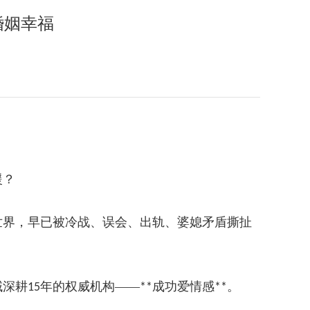
婚姻幸福
援？
世界，早已被冷战、误会、出轨、婆媳矛盾撕扯
域深耕
年的权威机构——
成功爱情感
。
15
**
**