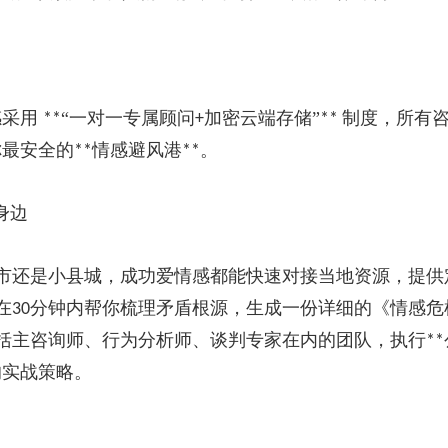
感采用
“一对一专属顾问
加密云端存储”
制度，所有
**
+
**
你最安全的
情感避风港
。
**
**
身边
市还是小县城，成功爱情感都能快速对接当地资源，提供
在
分钟内帮你梳理矛盾根源，生成一份详细的《情感危
30
括主咨询师、行为分析师、谈判专家在内的团队，执行
**
的实战策略。