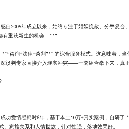
情感自
年成立以来，始终专注于婚姻挽救、分手复合
2009
都有重获新生的机会。
”
**
了
“咨询
法律
谈判”
的综合服务模式。这意味着，当
**
+
+
**
资深谈判专家直接介入现实冲突——一套组合拳下来，真
？
而成功爱情感耗时
年，基于本土
万
真实案例，自研了
8
10
+
*
式、家族关系和人情世故，针对性强，落地效果好。