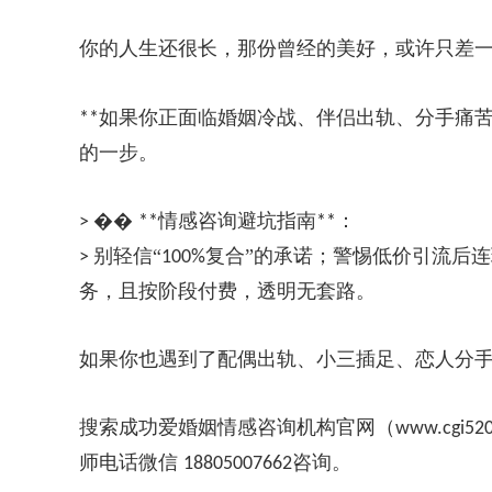
你的人生还很长，那份曾经的美好，或许只差
如果你正面临婚姻冷战、伴侣出轨、分手痛
**
的一步。
��
情感咨询避坑指南
：
>
**
**
别轻信“
复合”的承诺；警惕低价引流后
>
100%
务，且按阶段付费，透明无套路。
如果你也遇到了配偶出轨、小三插足、恋人分
搜索成功爱婚姻情感咨询机构官网（
www.cgi52
师电话微信
咨询。
18805007662