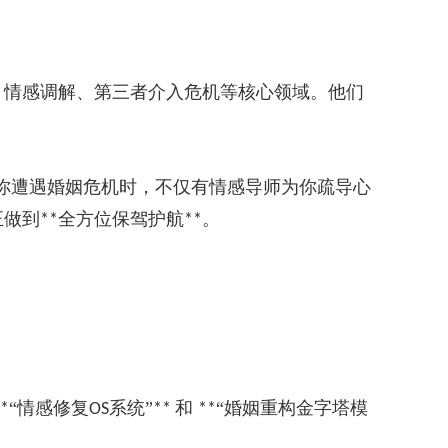
、情感调解、第三者介入危机等核心领域。他们
你遭遇婚姻危机时，不仅有情感导师为你疏导心
正做到
全方位保驾护航
。
**
**
“情感修复
系统”
和
“婚姻重构金字塔模
*
OS
**
**