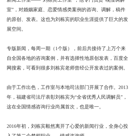
室”，对婚姻家庭、恋爱情感类案例的咨询、调解，稿件
的原创、发表。这也为刘栋宾的职业生涯提供了巨大的发
展空间。
专版新闻，每周一期（1个版），前后共接待了上万个来
自全国各地的咨询案例，并有选择性地原创发表，百度全
网搜索，可看到很多刘栋宾老师曾经公开发表过的案例。
由于工作出色，工作室与本地司法部门开展了合作。2013
年，福建省司法厅表彰刘栋宾为“全省优秀人民调解员”，
这在全国情感咨询行业尚属首次，也是唯一。
2016
年初，刘栋宾毅然离开了心爱的新闻行业，全身心投
入了第二个梦想职业——情感咨询师。