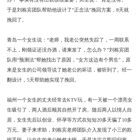
于是刘栋宾团队帮助他设计了“正念法”挽回方案，8天就
挽回了。
青岛一个女生说：“老师，我老公突然失踪了，一周联系
不上，刚领证还没办酒，请柬发了，怎么办？”刘栋宾团
队用“预测法”帮她找出了原因，“女方这边有个男生”，原
来是女生的公司领导说了她老公的坏话，被听到了。经一
翻设计，5天帮助她实现了挽回。
福州一个女生的丈夫经常去KTV玩，有一天被一个漂亮女
生吸引了，两人酒后顺其自然开了房。随后两人以情人自
居，女生先后以创业、怀孕等方式在短短20多天骗了10多
万元。妻子来求助，刘栋宾老师团队介入发现了小三的欺
骗手段，让女生的老公恍然大悟，于是决定立即回归家