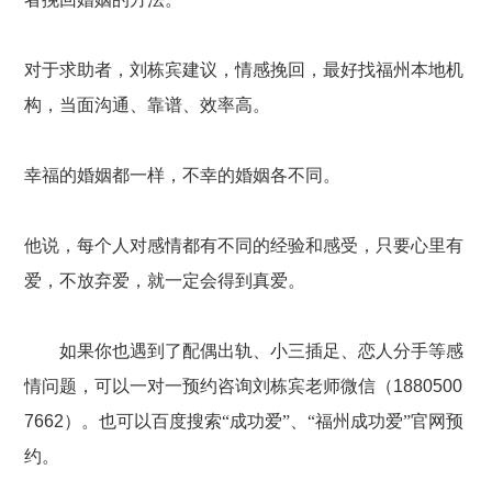
对于求助者，刘栋宾建议，情感挽回，最好找福州本地机
构，当面沟通、靠谱、效率高。
幸福的婚姻都一样，不幸的婚姻各不同。
他说，每个人对感情都有不同的经验和感受，只要心里有
爱，不放弃爱，就一定会得到真爱。
如果你也遇到了配偶出轨、小三插足、恋人分手等感
情问题，可以一对一预约咨询刘栋宾老师微信（
1880500
7662
）。也可以百度搜索“成功爱”、“福州成功爱”官网预
约。