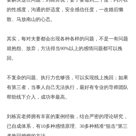
的性感度，沟通的舒适度，安全感信任度，一改婚后懒
散、马放南山的心态。
其实，每对夫妻都会出现各种各样的问题，不是一有问题
就抱怨、放弃，方法得当90%以上的感情问题都可以挽
回。
不复杂的问题、执行力也够强，可以实现线上挽回；如果
有第三者，当事人自己无法执行，最好有专业的导师团队
帮助线下介入，成功率最高。
刘栋宾老师拥有丰富的案例经验，结合严密的理论研究，
已自成体系，有10多种感情原理、30多种精准“狙击”第三
者挽回婚姻的方法。