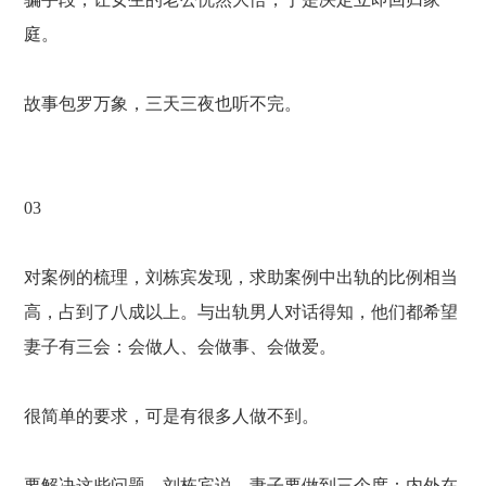
庭。
故事包罗万象，三天三夜也听不完。
03
对案例的梳理，刘栋宾发现，求助案例中出轨的比例相当
高，占到了八成以上。与出轨男人对话得知，他们都希望
妻子有三会：会做人、会做事、会做爱。
很简单的要求，可是有很多人做不到。
要解决这些问题，刘栋宾说，妻子要做到三个度：内外在