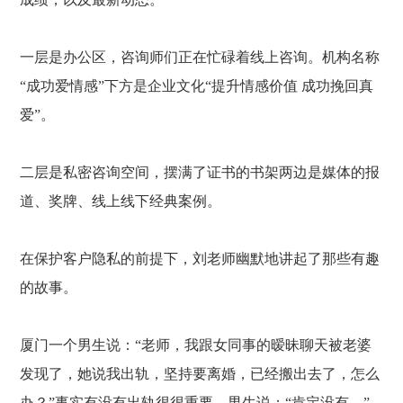
一层是办公区，咨询师们正在忙碌着线上咨询。机构名称
“成功爱情感”下方是企业文化“提升情感价值 成功挽回真
爱”。
二层是私密咨询空间，摆满了证书的书架两边是媒体的报
道、奖牌、线上线下经典案例。
在保护客户隐私的前提下，刘老师幽默地讲起了那些有趣
的故事。
厦门一个男生说：“老师，我跟女同事的暧昧聊天被老婆
发现了，她说我出轨，坚持要离婚，已经搬出去了，怎么
办？”事实有没有出轨很很重要，男生说：“肯定没有。”