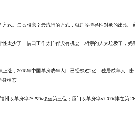
的方式。怎么相亲？最流行的方式，就是等待异性对象的出现，
异性太少了，借口工作太忙都没有机会；相亲的人太垃圾了，妈
年上涨，
年中国单身成年人口已经超过
亿，独居成年人口超
2018
2
单身状态。
福州以单身率
稳坐第三位；厦门以单身率
排在第
75.93%
67.07%
23