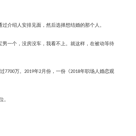
通过介绍人安排见面，然后选择想结婚的那个人。
宝男一个，没房没车，我看不上。就这样，在被动等待
过
万。
年
月份，
一份
《
年职场人婚恋观
7700
2019
2
2018
位。