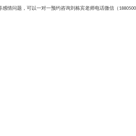
等感情问题，可以
一对一预约
咨询刘栋宾老师
电话
微信（
1880500