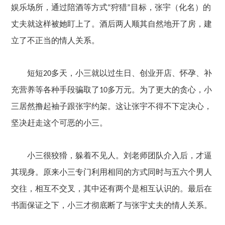
娱乐场所，通过陪酒等方式
狩猎
目标，张宇（化名）的
“
”
丈夫就这样被她盯上了。酒后两人顺其自然地开了房，建
立了不正当的情人关系。
短短
多天，小三就以过生日、创业开店、怀孕、补
20
充营养等各种手段骗取了
多万元。为了更大的贪心，小
10
三居然撸起袖子跟张宇约架。这让张宇不得不下定决心，
坚决赶走这个可恶的小三。
小三很狡猾，躲着不见人。刘老师团队介入后，才逼
其现身。
原来
小三专门利用相同的方式同时与五六个男人
交往，相互不交叉，其中还有两个是相互认识的。最后在
书面保证之下，小三才彻底断了与张宇丈夫的情人关系。