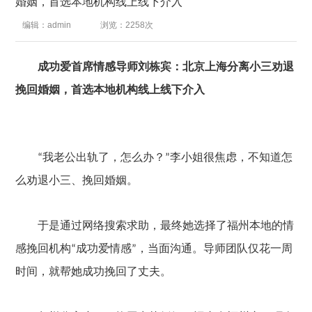
婚姻，首选本地机构线上线下介入
编辑：admin
浏览：2258次
成功爱首席
情感导师刘栋宾：
北京上海
分离小三劝退
挽回婚姻，首选本地机构线上线下介入
我老公出轨了，怎么办？
李小姐很焦虑，不知道怎
“
”
么
劝退
小三
、
挽回婚姻。
于是通过网络搜索求助，最终她选择了福州本地的
情
感挽回机构
成功爱情感
，
当
面沟通。导师团队仅花一周
“
”
时间，就帮她成功挽回了丈夫。