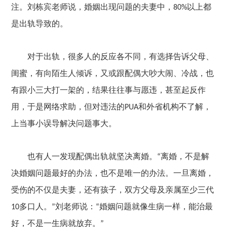
注。刘栋宾老师
说
，婚姻出现问题的夫妻中，
以上
都
80%
是出轨导致的。
对于出轨，
很多人的反应各不同，有选择告诉父母、
闺蜜，有向陌生人倾诉，又或跟配偶大吵大闹、冷战，也
有跟小三大打一架的，结果往往事与愿违，甚至起反作
用
，
于是网络求助，但对违法的
和外省机构不了解，
PUA
上当事小误导解决问题事大。
也有人一发现配偶出轨就坚决离婚。
离婚，不是解
“
决婚姻问题最好的办法，也不是唯一的办法。一旦离婚，
受伤的不仅是夫妻，还有孩子，双方父母及亲属至少三代
多口人。
刘老师说：
婚姻问题就像生病一样，能治最
10
”
“
好，不是一生病就放弃。
”