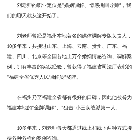
刘老师的职业定位是
婚姻调解、情感挽回导师
，我
“
”
们的聊天就从这开始了。
刘老师曾经是福州本地
著名
的媒体调解专版负责人，
多年来，共接过山东、上海、云南、贵州、广东、福
10
建、四川、北京等全国各地上万个婚姻情感咨询、调解案
例，拥有丰富的实战经验，曾获得了福建省司法厅
表彰
的
福建全省优秀人民调解员
奖牌。
“
”
在福州乃至福建全省都有很好的口碑，因此他被誉为
福建本地的
金牌调解
、
狙击
小三实战派第一人。
“
”
“
”
多年来，刘老师每天都通过线上和线下两种方式接
10
待各种各样的案例咨询
。