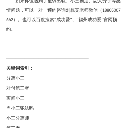
如果你也遇到了配偶出轨、小三插足、恋人分手等感
情问题，可以
一对一预约
咨询刘栋宾老师
微信（
18805007
）
。
也可以百度搜索
“成功爱”、“福州成功爱”官网预
662
约。
——————————————————
关键词索引：
分离小三
对付第三者
离间小三
当小三犯法吗
小三分离师