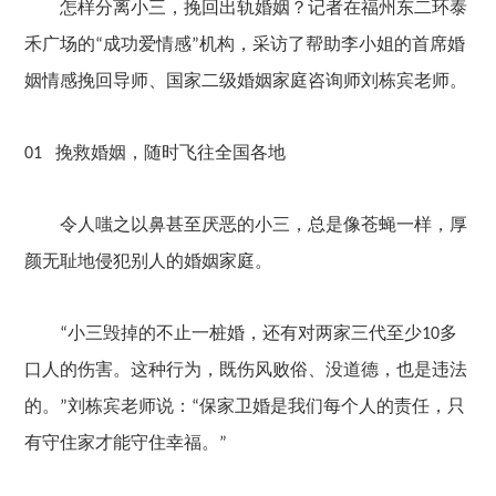
怎样分离小三，挽回
出轨婚姻
？记者
在福州东二环泰
禾广场的
成功爱情感
机构
，采访了帮助李小姐的首席婚
“
”
姻情感挽回导师、国家二级婚姻家庭咨询师刘栋宾老师。
挽救婚姻，随时飞往全国各地
01
令人嗤之以鼻甚至厌恶的小三，总是像苍蝇一样，厚
颜无耻地侵犯别人的婚姻家庭
。
小三毁掉的不止一桩婚，还有对两家三代至少
多
“
10
口人的伤害。这种行为，既伤风败俗、没道德，也是违法
的。
刘栋宾老师说：
保家卫婚是我们每个人的责任，只
”
“
有守住家才能守住幸福。
”