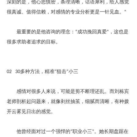
深刻的是，他心思慎密，条理清晰，话语犀利，给人感觉
很真诚、值得信赖，对感情的专业分析更是一针见血
。
”
最重要的是他咨询的理念：
成功挽回真爱
，这也是
“
”
很多求助者追求的目标。
多种方法，精准
狙击
小三
02
30
“
”
感情对很多人来说，可能是剪不断理还乱。而刘栋宾
老师剖析起问题来，就像剥丝抽茧，细腻而清晰，有种拨
开云雾见日出的感觉。
他曾经面对过一个强悍的
职业小三
。
她
长期盘踞在
“
”