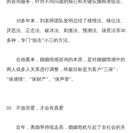
的咨询服务，针对不同问题的核心和关键实施精准狙击。
多年来，刘
老师团队
发明总结了移情法、移位法、
10
厌恶法、正念法、破冰法、刺激法、预测法、
场景
法等
30
多种，专门
狙击
小三的方法。
“
”
在他看来，婚姻情感咨询
的
本质
，
是对婚姻情感中的
两人或多人关系进行调整，终极目标是为客户
三保
：
“
”
保感情
、
保财产
、
保声誉
。
“
”
“
”
“
”
不放弃爱，才会有真爱
03
近年
，离婚率持续走高，婚姻危机引起了全社会的关