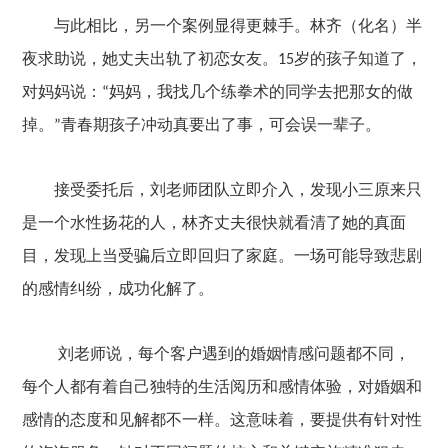
与此相比，另一个案例显得更
棘手
。林齐（化名）半
夜求助说，她丈夫出轨了初恋女友
。
岁的孩子知道了，
15
对妈妈说：
妈妈，我找几个练拳术的同学去把那女的做
“
掉。
青春期孩子冲动真要出了事，可会误一辈子。
”
接受委托后，刘老师团队立即介入，发现小三原来只
是一个水性扬花的人，林齐丈夫很快就看清了她的真面
目，发现上当受骗后立即回归了家庭。一场可能导致悲剧
的感情纠纷，成功化解了。
刘老师说，每个客户遇到的婚姻情感问题都不同，
每个人都有着自己独特的生活阅历和
感情
体验，对婚姻和
感情的态度和见解都不一样。这意味着，要提供有针对性