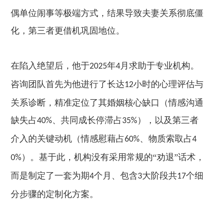
偶单位闹事等极端方式，结果导致夫妻关系彻底僵
化，第三者更借机巩固地位。
在陷入绝望后，他于
年
月求助于专业机构。
2025
4
咨询团队首先为他进行了长达
小时的心理评估与
12
关系诊断，精准定位了其婚姻核心缺口（情感沟通
缺失占
、共同成长停滞占
），以及第三者
40%
35%
介入的关键动机（情感慰藉占
、物质索取占
60%
4
）。基于此，机构没有采用常规的“劝退”话术，
0%
而是制定了一套为期
个月、包含
大阶段共
个细
4
3
17
分步骤的定制化方案。