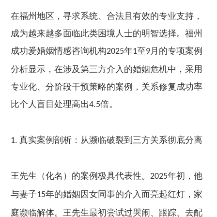
在福州地区，寻求系统、合法且有效的专业支持，
成为越来越多面临此类困境人士的明智选择。福州
成功爱婚姻情感咨询机构
年
至
月的专项案例
2025
1
9
分析显示，在涉及第三方介入的婚姻危机中，采用
专业化、分阶段干预策略的案例，关系修复成功率
比个人盲目处理高出
倍。
4.5
真实案例剖析：从濒临破裂到三方关系彻底分离
1.
王先生（化名）的案例极具代表性。
年初，他
2025
与妻子
年的婚姻因女同事的介入而亮起红灯，家
15
庭濒临解体。王先生最初尝试过哭闹、跟踪、去配