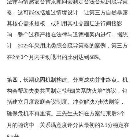
法律与情感复合背景顾问会制定合法合规的疏导策
略。这可能包括通过情境设计，让第三方自然暴露
其核心需求短板，或利用其社交圈层进行间接影
响，整个过程严格在法律与道德框架内进行。据统
计，
年采用此类综合疏导策略的案例，第三方
2025
在
至
个月内主动退出的比例达到
。
2
3
68%
第四，长期稳固机制构建。分离成功并非终点。机
构会帮助夫妻共同制定“婚姻关系防火墙”协议，包
括建立月度家庭会议制度、冲突解决
步法则等，
7
确保危机不再重演。王先生夫妇在方案结束后
个
3
月的随访中，关系满意度评分从最初的
分稳定在
2.1
分。