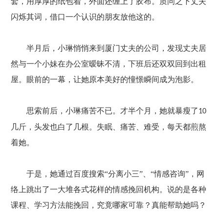
套，用厚厚的纸包着，外面还缠上了胶布。质问之下丈夫
闪烁其词，借口一个认识的朋友放他这的。
半月后，小琳悄悄来到厦门丈夫的公司，发现丈夫居
然与一个小妹在办公室暧昧不清，下班后还双双回到出租
屋。眼前的一幕，让她原本美好的憧憬瞬间成为泡影。
思索前后，小琳痛苦不已。才半个月，她就暴瘦了
10
几斤，头发也白了几根。失眠、痛苦、难受，每天都煎熬
着她。
于是，她通过百度搜索
“分离小三”、“情感咨询”，网
络上跳出了一大堆各式花样的情感挽回机构。说的是各种
课程、学习方法能挽回，究竟哪家可靠？真能帮助她吗？