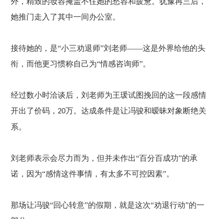
外，精致的妆容掩盖不住她的愁容和疲惫。犹豫再三后，
她推门走入了其中一间办公室。
接待她的，是
“小三劝退师”刘老师——这是外界给他的头
衔，而他更习惯称自己为“情感咨询师”。
经过数小时洽谈后，刘老师为王瑗试图挽回的这一段感情
开出了价码，
万。达成条件是让冯骏和暧昧对象断绝关
20
系。
刘老师表示会尽力而为，但并未作出
“百分百成功”的承
诺，因为“感情这件事情，有太多不可控因素”。
那场让冯骏
“回心转意”的假期，就是这次“劝退行动”的一