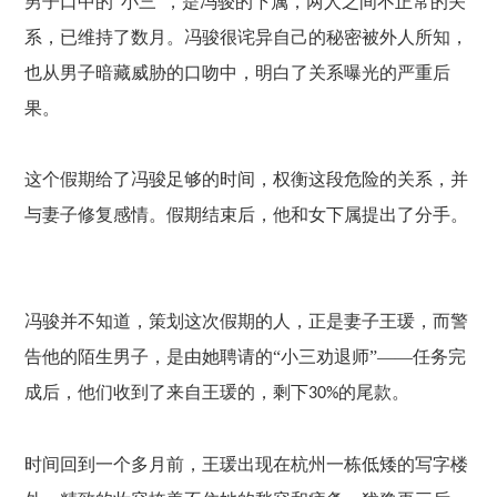
男子口中的
“小三”，是冯骏的下属，两人之间不正常的关
系，已维持了数月。冯骏很诧异自己的秘密被外人所知，
也从男子暗藏威胁的口吻中，明白了关系曝光的严重后
果。
这个假期给了冯骏足够的时间，权衡这段危险的关系，并
与妻子修复感情。假期结束后，他和女下属提出了分手。
冯骏并不知道，策划这次假期的人，正是妻子王瑗，而警
告他的陌生男子，是由她聘请的
“小三劝退师”——任务完
成后，他们收到了来自王瑗的，剩下
的尾款。
30%
时间回到一个多月前，王瑗出现在杭州一栋低矮的写字楼